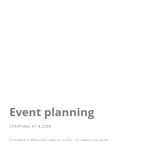
Event planning
STARTING AT $2200
Curabitur fringilla tellus justo, ac vehicula erat