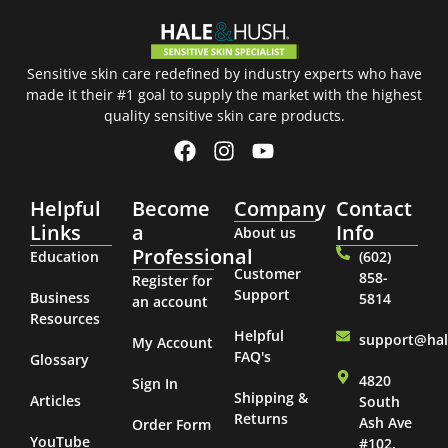
Sensitive skin care redefined by industry experts who have
made it their #1 goal to supply the market with the highest
quality sensitive skin care products.
Helpful
Become
Company
Contact
Links
a
Info
About us
Professional
Education
(602)
Customer
858-
Register for
Support
Business
5814
an account
Resources
Helpful
support@ha
My Account
FAQ's
Glossary
4820
Sign In
Shipping &
Articles
South
Returns
Ash Ave
Order Form
YouTube
#102,